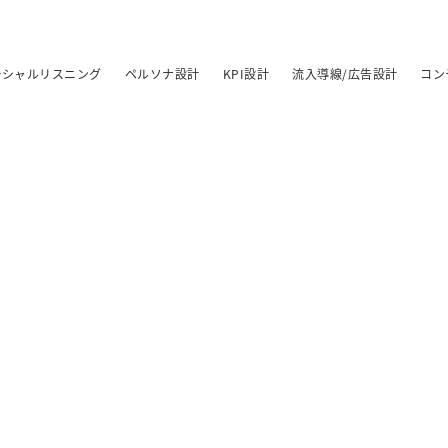
ーシャルリスニング
ペルソナ設計
KPI設計
流入導線/広告設計
コン