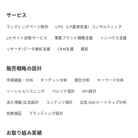
サービス
ランディングページ制作
LPO（LP運用改善）コンサルティング
LP/サイト診断サービス
事業ブランド戦略支援
インハウス支援
リサーチ/データ解析支援
CRM支援
撮影
販売戦略の設計
市場調査・分析
ターゲット分析
競合分析
キーワード分析
ソーシャルリスニング
ペルソナ設計
KPI設計
流入導線/広告設計
コンテンツ設計
広告/GA/ヒートマップ分析
効果検証
ブランディング設計
お取り組み実績