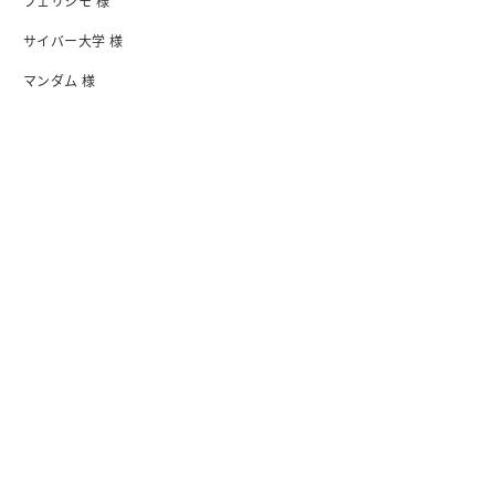
フェリシモ 様
サイバー大学 様
マンダム 様
日清食品 様
I-ne 様
会社紹介
会社概要・アクセス
行動指針
沿革
オフィス
メンバー紹介
情報セキュリティ基本方針
プライバシーボリシー
ブログ
ノウハウ
インタビュー
ウェビナー