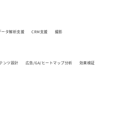
データ解析支援
CRM支援
撮影
テンツ設計
広告/GA/ヒートマップ分析
効果検証