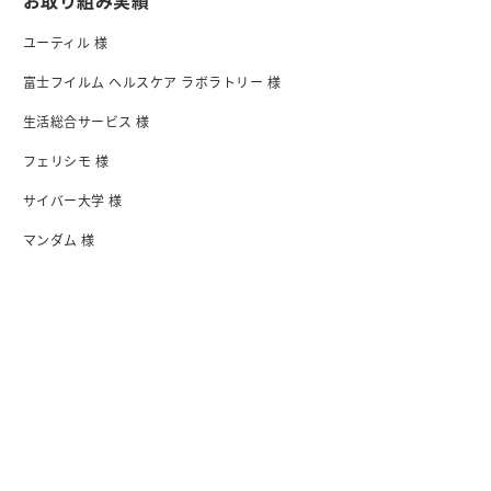
お取り組み実績
ユーティル 様
富士フイルム ヘルスケア ラボラトリー 様
生活総合サービス 様
フェリシモ 様
サイバー大学 様
マンダム 様
日清食品 様
I-ne 様
会社紹介
会社概要・アクセス
行動指針
沿革
オフィス
メンバー紹介