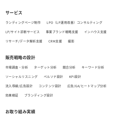
サービス
ランディングページ制作
LPO（LP運用改善）コンサルティング
LP/サイト診断サービス
事業ブランド戦略支援
インハウス支援
リサーチ/データ解析支援
CRM支援
撮影
販売戦略の設計
市場調査・分析
ターゲット分析
競合分析
キーワード分析
ソーシャルリスニング
ペルソナ設計
KPI設計
流入導線/広告設計
コンテンツ設計
広告/GA/ヒートマップ分析
効果検証
ブランディング設計
お取り組み実績