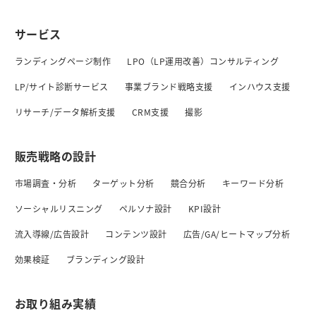
サービス
ランディングページ制作
LPO（LP運用改善）コンサルティング
LP/サイト診断サービス
事業ブランド戦略支援
インハウス支援
リサーチ/データ解析支援
CRM支援
撮影
販売戦略の設計
市場調査・分析
ターゲット分析
競合分析
キーワード分析
ソーシャルリスニング
ペルソナ設計
KPI設計
流入導線/広告設計
コンテンツ設計
広告/GA/ヒートマップ分析
効果検証
ブランディング設計
お取り組み実績