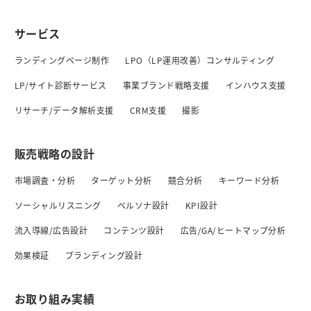
サービス
ランディングページ制作
LPO（LP運用改善）コンサルティング
LP/サイト診断サービス
事業ブランド戦略支援
インハウス支援
リサーチ/データ解析支援
CRM支援
撮影
販売戦略の設計
市場調査・分析
ターゲット分析
競合分析
キーワード分析
ソーシャルリスニング
ペルソナ設計
KPI設計
流入導線/広告設計
コンテンツ設計
広告/GA/ヒートマップ分析
効果検証
ブランディング設計
お取り組み実績