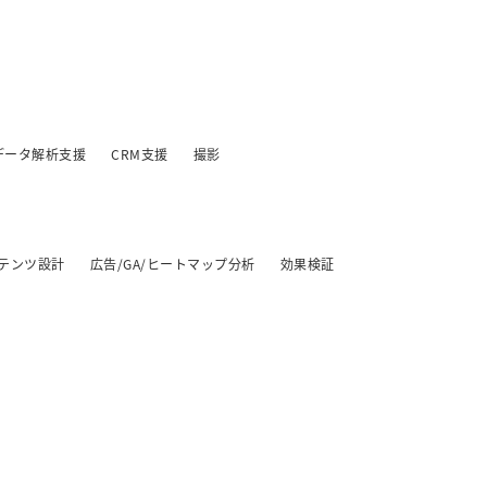
データ解析支援
CRM支援
撮影
テンツ設計
広告/GA/ヒートマップ分析
効果検証