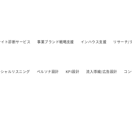
/サイト診断サービス
事業ブランド戦略支援
インハウス支援
リサーチ/
ーシャルリスニング
ペルソナ設計
KPI設計
流入導線/広告設計
コン