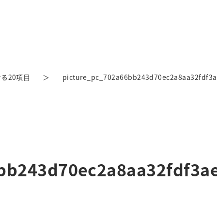
る20項目
picture_pc_702a66bb243d70ec2a8aa32fdf3a
bb243d70ec2a8aa32fdf3a