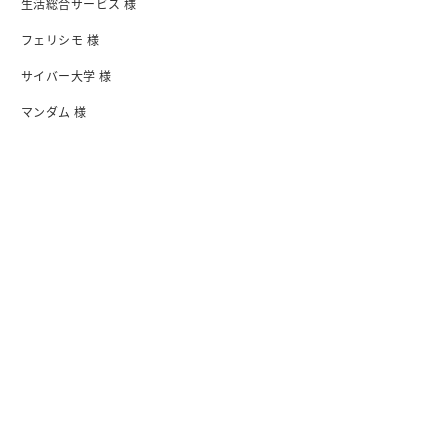
生活総合サービス 様
フェリシモ 様
サイバー大学 様
マンダム 様
日清食品 様
I-ne 様
会社紹介
会社概要・アクセス
行動指針
沿革
オフィス
メンバー紹介
情報セキュリティ基本方針
プライバシーボリシー
ブログ