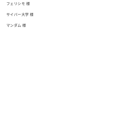
フェリシモ 様
サイバー大学 様
マンダム 様
日清食品 様
I-ne 様
会社紹介
会社概要・アクセス
行動指針
沿革
オフィス
メンバー紹介
情報セキュリティ基本方針
プライバシーボリシー
ブログ
ノウハウ
インタビュー
ウェビナー