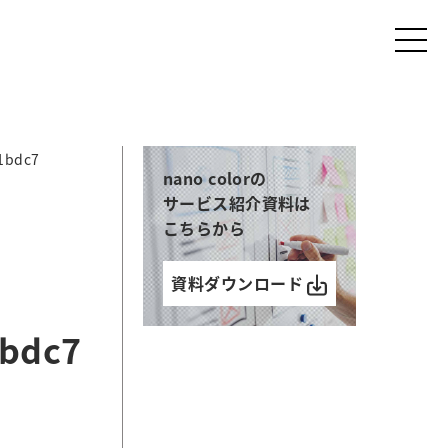
1bdc7
nano colorの
サービス紹介資料は
こちらから
資料ダウンロード
1bdc7