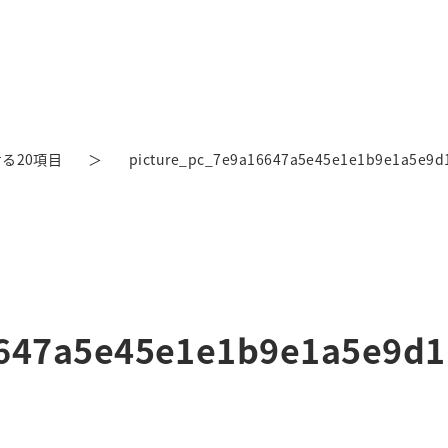
る20項目
picture_pc_7e9a16647a5e45e1e1b9e1a5e9d
6647a5e45e1e1b9e1a5e9d