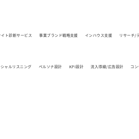
/サイト診断サービス
事業ブランド戦略支援
インハウス支援
リサーチ/
ーシャルリスニング
ペルソナ設計
KPI設計
流入導線/広告設計
コン