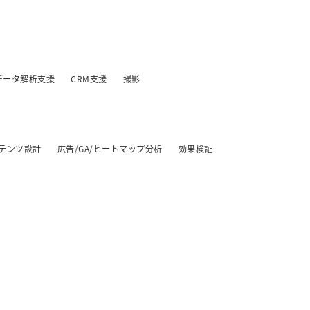
データ解析支援
CRM支援
撮影
テンツ設計
広告/GA/ヒートマップ分析
効果検証