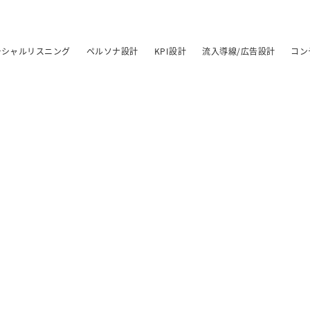
ーシャルリスニング
ペルソナ設計
KPI設計
流入導線/広告設計
コン