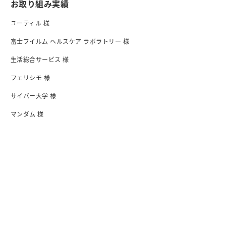
お取り組み実績
ユーティル 様
富士フイルム ヘルスケア ラボラトリー 様
生活総合サービス 様
フェリシモ 様
サイバー大学 様
マンダム 様
日清食品 様
I-ne 様
会社紹介
会社概要・アクセス
行動指針
沿革
オフィス
メンバー紹介