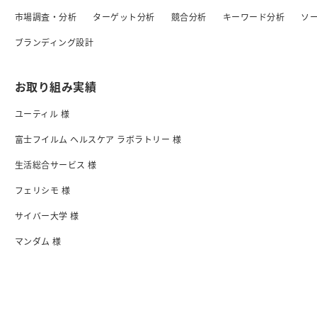
市場調査・分析
ターゲット分析
競合分析
キーワード分析
ソ
ブランディング設計
お取り組み実績
ユーティル 様
富士フイルム ヘルスケア ラボラトリー 様
生活総合サービス 様
フェリシモ 様
サイバー大学 様
マンダム 様
日清食品 様
I-ne 様