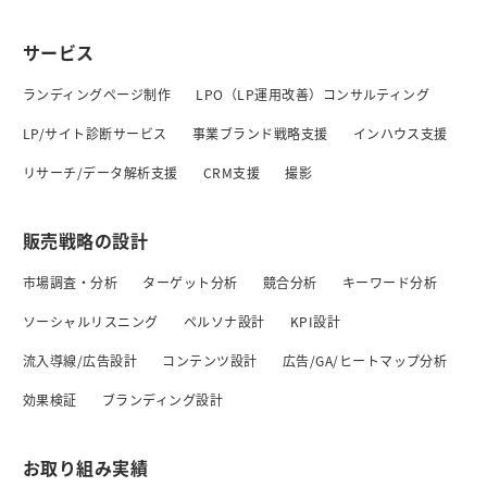
サービス
ランディングページ制作
LPO（LP運用改善）コンサルティング
LP/サイト診断サービス
事業ブランド戦略支援
インハウス支援
リサーチ/データ解析支援
CRM支援
撮影
販売戦略の設計
市場調査・分析
ターゲット分析
競合分析
キーワード分析
ソーシャルリスニング
ペルソナ設計
KPI設計
流入導線/広告設計
コンテンツ設計
広告/GA/ヒートマップ分析
効果検証
ブランディング設計
お取り組み実績