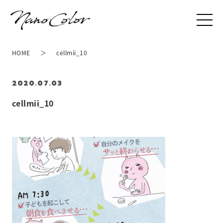
HOME
cellmii_10
2020.07.03
cellmii_10