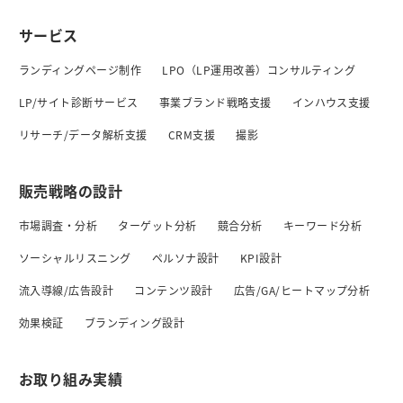
サービス
ランディングページ制作
LPO（LP運用改善）コンサルティング
LP/サイト診断サービス
事業ブランド戦略支援
インハウス支援
リサーチ/データ解析支援
CRM支援
撮影
販売戦略の設計
市場調査・分析
ターゲット分析
競合分析
キーワード分析
ソーシャルリスニング
ペルソナ設計
KPI設計
流入導線/広告設計
コンテンツ設計
広告/GA/ヒートマップ分析
効果検証
ブランディング設計
お取り組み実績