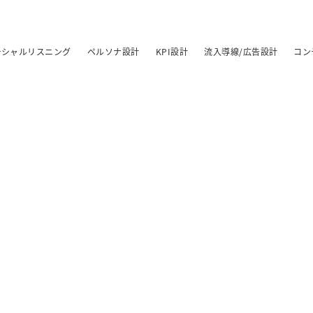
ーシャルリスニング
ペルソナ設計
KPI設計
流入導線/広告設計
コン