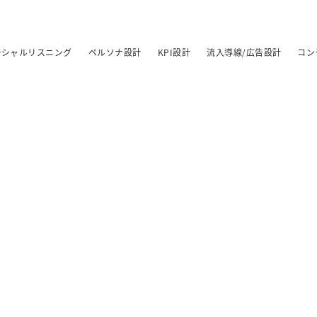
ーシャルリスニング
ペルソナ設計
KPI設計
流入導線/広告設計
コン