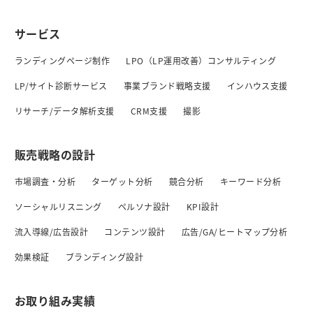
サービス
ランディングページ制作
LPO（LP運用改善）コンサルティング
LP/サイト診断サービス
事業ブランド戦略支援
インハウス支援
リサーチ/データ解析支援
CRM支援
撮影
販売戦略の設計
市場調査・分析
ターゲット分析
競合分析
キーワード分析
ソーシャルリスニング
ペルソナ設計
KPI設計
流入導線/広告設計
コンテンツ設計
広告/GA/ヒートマップ分析
効果検証
ブランディング設計
お取り組み実績