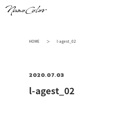
HOME
l-agest_02
2020.07.03
l-agest_02