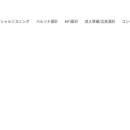
ーシャルリスニング
ペルソナ設計
KPI設計
流入導線/広告設計
コン