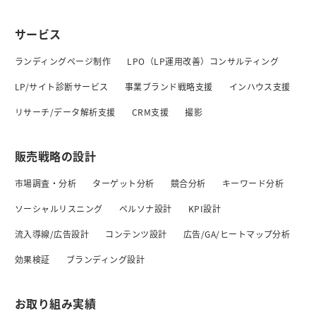
サービス
ランディングページ制作
LPO（LP運用改善）コンサルティング
LP/サイト診断サービス
事業ブランド戦略支援
インハウス支援
リサーチ/データ解析支援
CRM支援
撮影
販売戦略の設計
市場調査・分析
ターゲット分析
競合分析
キーワード分析
ソーシャルリスニング
ペルソナ設計
KPI設計
流入導線/広告設計
コンテンツ設計
広告/GA/ヒートマップ分析
効果検証
ブランディング設計
お取り組み実績