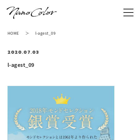
HOME
l-agest_09
2020.07.03
l-agest_09