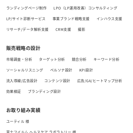
ランディングページ制作
LPO（LP運用改善）コンサルティング
LP/サイト診断サービス
事業ブランド戦略支援
インハウス支援
リサーチ/データ解析支援
CRM支援
撮影
販売戦略の設計
市場調査・分析
ターゲット分析
競合分析
キーワード分析
ソーシャルリスニング
ペルソナ設計
KPI設計
流入導線/広告設計
コンテンツ設計
広告/GA/ヒートマップ分析
効果検証
ブランディング設計
お取り組み実績
ユーティル 様
富士フイルム ヘルスケア ラボラトリー 様