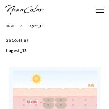
HOME
l-agest_13
2020.11.04
l-agest_13