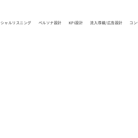
ーシャルリスニング
ペルソナ設計
KPI設計
流入導線/広告設計
コン