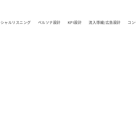
ーシャルリスニング
ペルソナ設計
KPI設計
流入導線/広告設計
コン