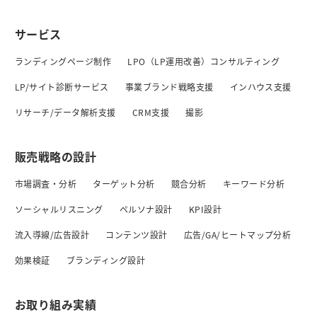
サービス
ランディングページ制作
LPO（LP運用改善）コンサルティング
LP/サイト診断サービス
事業ブランド戦略支援
インハウス支援
リサーチ/データ解析支援
CRM支援
撮影
販売戦略の設計
市場調査・分析
ターゲット分析
競合分析
キーワード分析
ソーシャルリスニング
ペルソナ設計
KPI設計
流入導線/広告設計
コンテンツ設計
広告/GA/ヒートマップ分析
効果検証
ブランディング設計
お取り組み実績