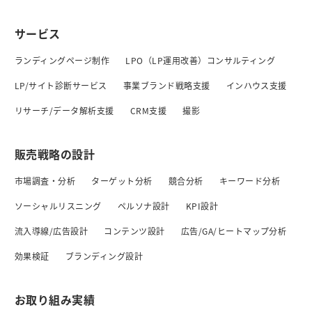
サービス
ランディングページ制作
LPO（LP運用改善）コンサルティング
LP/サイト診断サービス
事業ブランド戦略支援
インハウス支援
リサーチ/データ解析支援
CRM支援
撮影
販売戦略の設計
市場調査・分析
ターゲット分析
競合分析
キーワード分析
ソーシャルリスニング
ペルソナ設計
KPI設計
流入導線/広告設計
コンテンツ設計
広告/GA/ヒートマップ分析
効果検証
ブランディング設計
お取り組み実績