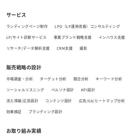
サービス
ランディングページ制作
LPO（LP運用改善）コンサルティング
LP/サイト診断サービス
事業ブランド戦略支援
インハウス支援
リサーチ/データ解析支援
CRM支援
撮影
販売戦略の設計
市場調査・分析
ターゲット分析
競合分析
キーワード分析
ソーシャルリスニング
ペルソナ設計
KPI設計
流入導線/広告設計
コンテンツ設計
広告/GA/ヒートマップ分析
効果検証
ブランディング設計
お取り組み実績