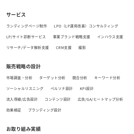
サービス
ランディングページ制作
LPO（LP運用改善）コンサルティング
LP/サイト診断サービス
事業ブランド戦略支援
インハウス支援
リサーチ/データ解析支援
CRM支援
撮影
販売戦略の設計
市場調査・分析
ターゲット分析
競合分析
キーワード分析
ソーシャルリスニング
ペルソナ設計
KPI設計
流入導線/広告設計
コンテンツ設計
広告/GA/ヒートマップ分析
効果検証
ブランディング設計
お取り組み実績