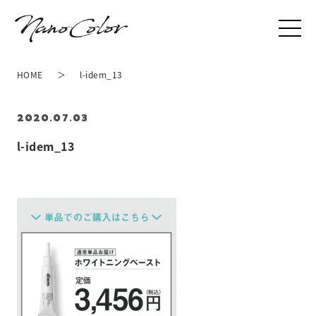
HOME
l-idem_13
2020.07.03
l-idem_13