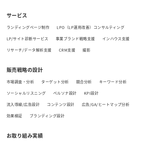
サービス
ランディングページ制作
LPO（LP運用改善）コンサルティング
LP/サイト診断サービス
事業ブランド戦略支援
インハウス支援
リサーチ/データ解析支援
CRM支援
撮影
販売戦略の設計
市場調査・分析
ターゲット分析
競合分析
キーワード分析
ソーシャルリスニング
ペルソナ設計
KPI設計
流入導線/広告設計
コンテンツ設計
広告/GA/ヒートマップ分析
効果検証
ブランディング設計
お取り組み実績