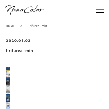
HOME
l-rifureai-min
2020.07.02
l-rifureai-min