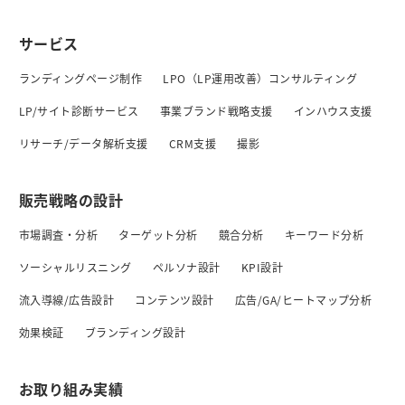
サービス
ランディングページ制作
LPO（LP運用改善）コンサルティング
LP/サイト診断サービス
事業ブランド戦略支援
インハウス支援
リサーチ/データ解析支援
CRM支援
撮影
販売戦略の設計
市場調査・分析
ターゲット分析
競合分析
キーワード分析
ソーシャルリスニング
ペルソナ設計
KPI設計
流入導線/広告設計
コンテンツ設計
広告/GA/ヒートマップ分析
効果検証
ブランディング設計
お取り組み実績