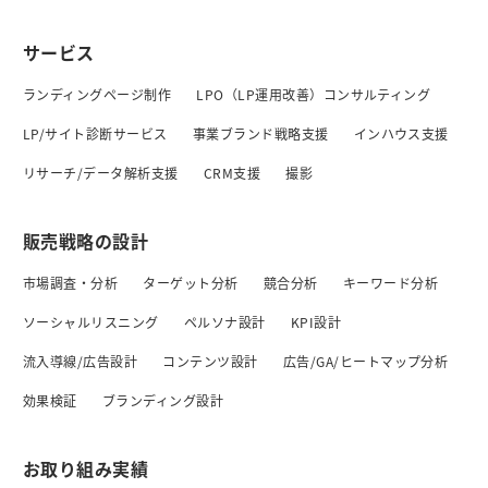
サービス
ランディングページ制作
LPO（LP運用改善）コンサルティング
LP/サイト診断サービス
事業ブランド戦略支援
インハウス支援
リサーチ/データ解析支援
CRM支援
撮影
販売戦略の設計
市場調査・分析
ターゲット分析
競合分析
キーワード分析
ソーシャルリスニング
ペルソナ設計
KPI設計
流入導線/広告設計
コンテンツ設計
広告/GA/ヒートマップ分析
効果検証
ブランディング設計
お取り組み実績