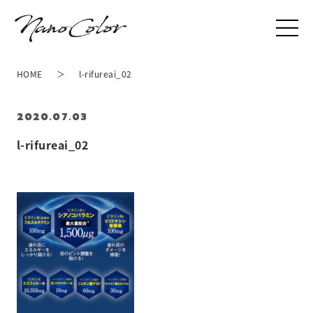
HOME
l-rifureai_02
2020.07.03
l-rifureai_02