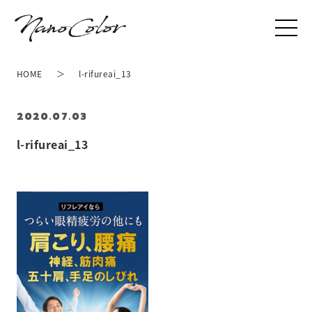
HOME
l-rifureai_13
2020.07.03
l-rifureai_13