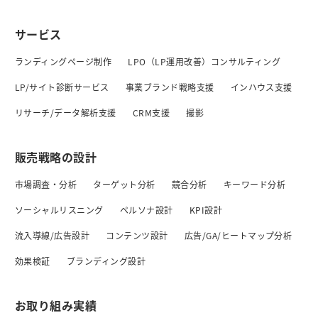
サービス
ランディングページ制作
LPO（LP運用改善）コンサルティング
LP/サイト診断サービス
事業ブランド戦略支援
インハウス支援
リサーチ/データ解析支援
CRM支援
撮影
販売戦略の設計
市場調査・分析
ターゲット分析
競合分析
キーワード分析
ソーシャルリスニング
ペルソナ設計
KPI設計
流入導線/広告設計
コンテンツ設計
広告/GA/ヒートマップ分析
効果検証
ブランディング設計
お取り組み実績