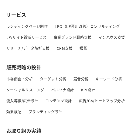
サービス
ランディングページ制作
LPO（LP運用改善）コンサルティング
LP/サイト診断サービス
事業ブランド戦略支援
インハウス支援
リサーチ/データ解析支援
CRM支援
撮影
販売戦略の設計
市場調査・分析
ターゲット分析
競合分析
キーワード分析
ソーシャルリスニング
ペルソナ設計
KPI設計
流入導線/広告設計
コンテンツ設計
広告/GA/ヒートマップ分析
効果検証
ブランディング設計
お取り組み実績