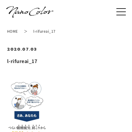
HOME
l-rifureai_17
2020.07.03
l-rifureai_17