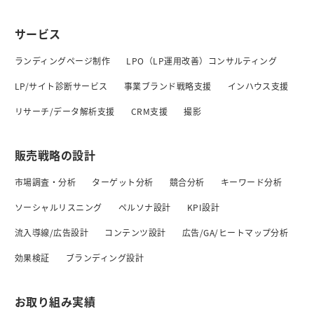
サービス
ランディングページ制作
LPO（LP運用改善）コンサルティング
LP/サイト診断サービス
事業ブランド戦略支援
インハウス支援
リサーチ/データ解析支援
CRM支援
撮影
販売戦略の設計
市場調査・分析
ターゲット分析
競合分析
キーワード分析
ソーシャルリスニング
ペルソナ設計
KPI設計
流入導線/広告設計
コンテンツ設計
広告/GA/ヒートマップ分析
効果検証
ブランディング設計
お取り組み実績