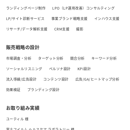
ランディングページ制作
LPO（LP運用改善）コンサルティング
LP/サイト診断サービス
事業ブランド戦略支援
インハウス支援
リサーチ/データ解析支援
CRM支援
撮影
販売戦略の設計
市場調査・分析
ターゲット分析
競合分析
キーワード分析
ソーシャルリスニング
ペルソナ設計
KPI設計
流入導線/広告設計
コンテンツ設計
広告/GA/ヒートマップ分析
効果検証
ブランディング設計
お取り組み実績
ユーティル 様
富士フイルム ヘルスケア ラボラトリー 様