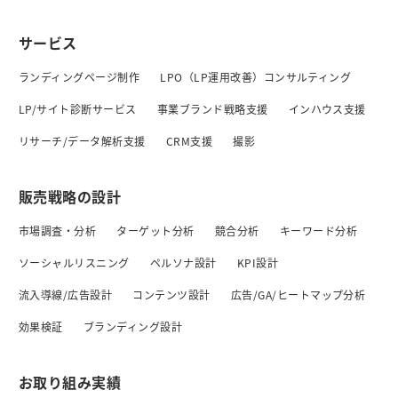
サービス
ランディングページ制作
LPO（LP運用改善）コンサルティング
LP/サイト診断サービス
事業ブランド戦略支援
インハウス支援
リサーチ/データ解析支援
CRM支援
撮影
販売戦略の設計
市場調査・分析
ターゲット分析
競合分析
キーワード分析
ソーシャルリスニング
ペルソナ設計
KPI設計
流入導線/広告設計
コンテンツ設計
広告/GA/ヒートマップ分析
効果検証
ブランディング設計
お取り組み実績