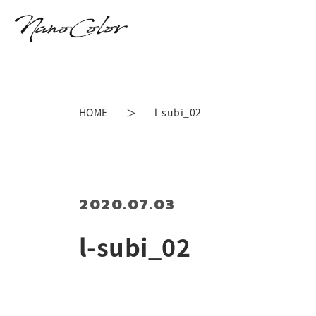
HOME
l-subi_02
2020.07.03
l-subi_02