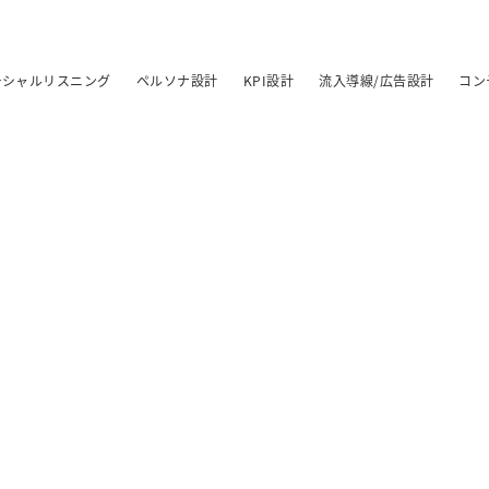
ーシャルリスニング
ペルソナ設計
KPI設計
流入導線/広告設計
コン