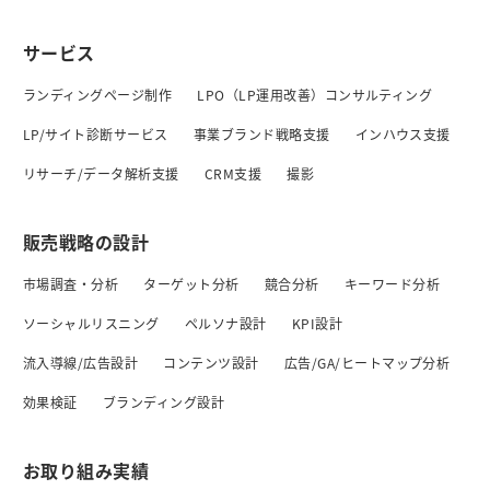
サービス
ランディングページ制作
LPO（LP運用改善）コンサルティング
LP/サイト診断サービス
事業ブランド戦略支援
インハウス支援
リサーチ/データ解析支援
CRM支援
撮影
販売戦略の設計
市場調査・分析
ターゲット分析
競合分析
キーワード分析
ソーシャルリスニング
ペルソナ設計
KPI設計
流入導線/広告設計
コンテンツ設計
広告/GA/ヒートマップ分析
効果検証
ブランディング設計
お取り組み実績