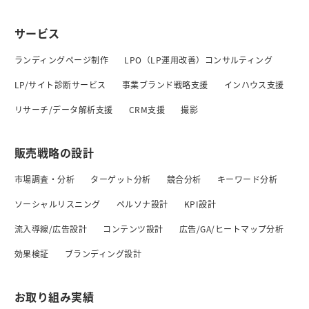
サービス
ランディングページ制作
LPO（LP運用改善）コンサルティング
LP/サイト診断サービス
事業ブランド戦略支援
インハウス支援
リサーチ/データ解析支援
CRM支援
撮影
販売戦略の設計
市場調査・分析
ターゲット分析
競合分析
キーワード分析
ソーシャルリスニング
ペルソナ設計
KPI設計
流入導線/広告設計
コンテンツ設計
広告/GA/ヒートマップ分析
効果検証
ブランディング設計
お取り組み実績