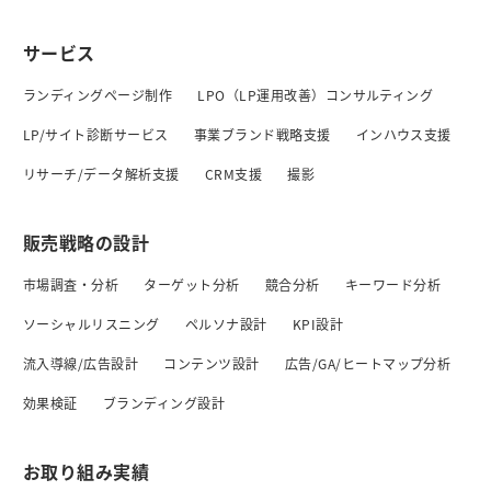
サービス
ランディングページ制作
LPO（LP運用改善）コンサルティング
LP/サイト診断サービス
事業ブランド戦略支援
インハウス支援
リサーチ/データ解析支援
CRM支援
撮影
販売戦略の設計
市場調査・分析
ターゲット分析
競合分析
キーワード分析
ソーシャルリスニング
ペルソナ設計
KPI設計
流入導線/広告設計
コンテンツ設計
広告/GA/ヒートマップ分析
効果検証
ブランディング設計
お取り組み実績