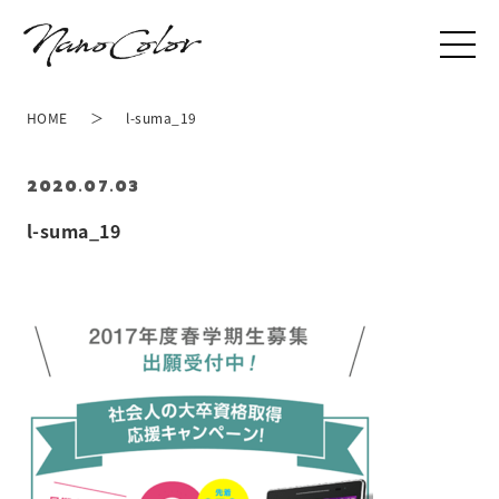
HOME
l-suma_19
2020.07.03
l-suma_19