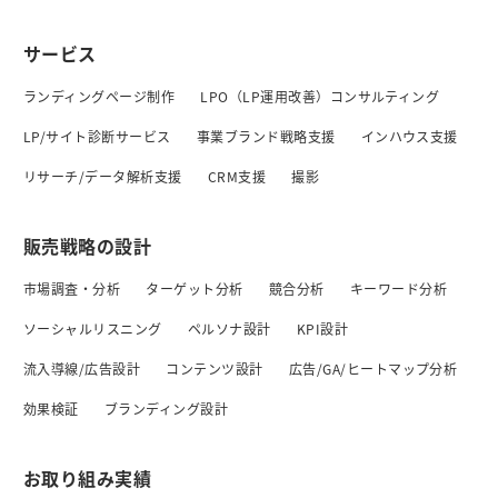
サービス
ランディングページ制作
LPO（LP運用改善）コンサルティング
LP/サイト診断サービス
事業ブランド戦略支援
インハウス支援
リサーチ/データ解析支援
CRM支援
撮影
販売戦略の設計
市場調査・分析
ターゲット分析
競合分析
キーワード分析
ソーシャルリスニング
ペルソナ設計
KPI設計
流入導線/広告設計
コンテンツ設計
広告/GA/ヒートマップ分析
効果検証
ブランディング設計
お取り組み実績