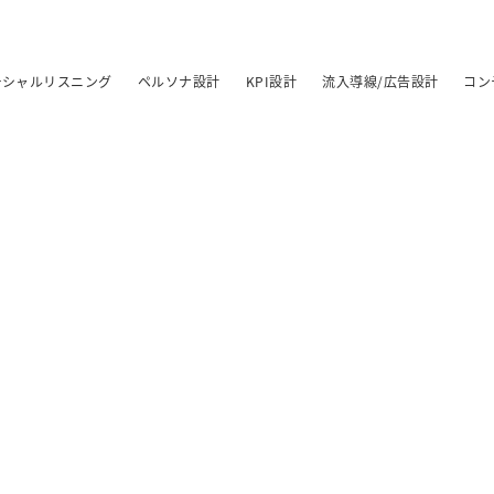
ーシャルリスニング
ペルソナ設計
KPI設計
流入導線/広告設計
コン