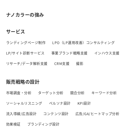
ナノカラーの強み
サービス
ランディングページ制作
LPO（LP運用改善）コンサルティング
LP/サイト診断サービス
事業ブランド戦略支援
インハウス支援
リサーチ/データ解析支援
CRM支援
撮影
販売戦略の設計
市場調査・分析
ターゲット分析
競合分析
キーワード分析
ソーシャルリスニング
ペルソナ設計
KPI設計
流入導線/広告設計
コンテンツ設計
広告/GA/ヒートマップ分析
効果検証
ブランディング設計