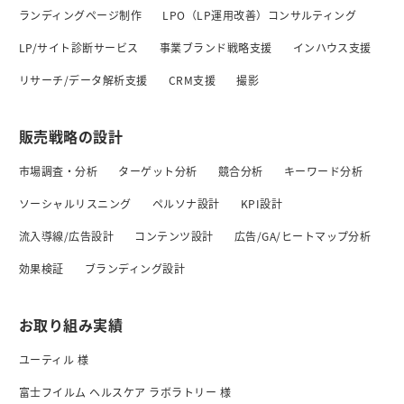
ランディングページ制作
LPO（LP運用改善）コンサルティング
LP/サイト診断サービス
事業ブランド戦略支援
インハウス支援
リサーチ/データ解析支援
CRM支援
撮影
販売戦略の設計
市場調査・分析
ターゲット分析
競合分析
キーワード分析
ソーシャルリスニング
ペルソナ設計
KPI設計
流入導線/広告設計
コンテンツ設計
広告/GA/ヒートマップ分析
効果検証
ブランディング設計
お取り組み実績
ユーティル 様
富士フイルム ヘルスケア ラボラトリー 様