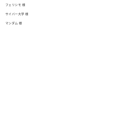
フェリシモ 様
サイバー大学 様
マンダム 様
日清食品 様
I-ne 様
会社紹介
会社概要・アクセス
行動指針
沿革
オフィス
メンバー紹介
情報セキュリティ基本方針
プライバシーボリシー
ブログ
ノウハウ
インタビュー
ウェビナー