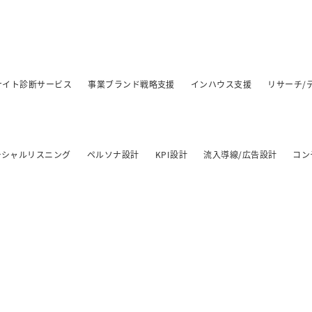
/サイト診断サービス
事業ブランド戦略支援
インハウス支援
リサーチ/
ーシャルリスニング
ペルソナ設計
KPI設計
流入導線/広告設計
コン