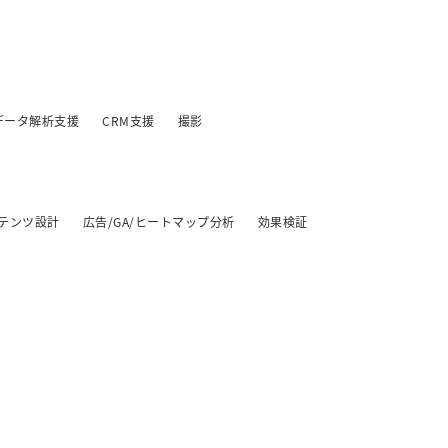
データ解析支援
CRM支援
撮影
テンツ設計
広告/GA/ヒートマップ分析
効果検証