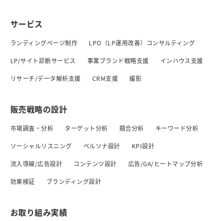
サービス
ランディングページ制作
LPO（LP運用改善）コンサルティング
LP/サイト診断サービス
事業ブランド戦略支援
インハウス支援
リサーチ/データ解析支援
CRM支援
撮影
販売戦略の設計
市場調査・分析
ターゲット分析
競合分析
キーワード分析
ソーシャルリスニング
ペルソナ設計
KPI設計
流入導線/広告設計
コンテンツ設計
広告/GA/ヒートマップ分析
効果検証
ブランディング設計
お取り組み実績