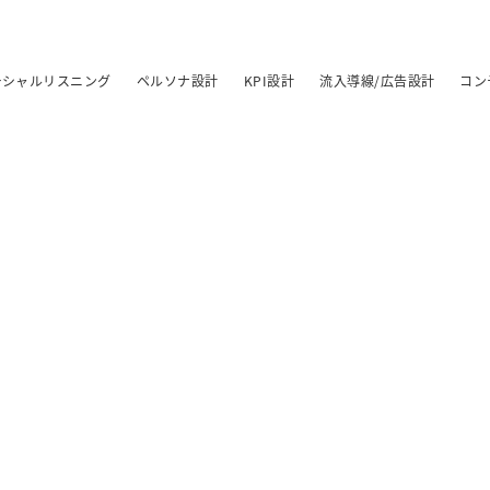
ーシャルリスニング
ペルソナ設計
KPI設計
流入導線/広告設計
コン