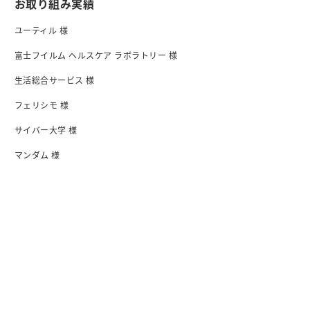
お取り組み実績
ユーティル 様
富士フイルム ヘルスケア ラボラトリー 様
生活総合サービス 様
フェリシモ 様
サイバー大学 様
マンダム 様
日清食品 様
I-ne 様
会社紹介
会社概要・アクセス
行動指針
沿革
オフィス
メンバー紹介