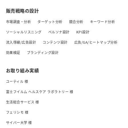
販売戦略の設計
市場調査・分析
ターゲット分析
競合分析
キーワード分析
ソーシャルリスニング
ペルソナ設計
KPI設計
流入導線/広告設計
コンテンツ設計
広告/GA/ヒートマップ分析
効果検証
ブランディング設計
お取り組み実績
ユーティル 様
富士フイルム ヘルスケア ラボラトリー 様
生活総合サービス 様
フェリシモ 様
サイバー大学 様