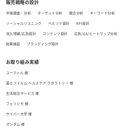
販売戦略の設計
市場調査・分析
ターゲット分析
競合分析
キーワード分析
ソーシャルリスニング
ペルソナ設計
KPI設計
流入導線/広告設計
コンテンツ設計
広告/GA/ヒートマップ分析
効果検証
ブランディング設計
お取り組み実績
ユーティル 様
富士フイルム ヘルスケア ラボラトリー 様
生活総合サービス 様
フェリシモ 様
サイバー大学 様
マンダム 様