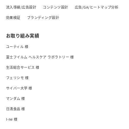
流入導線/広告設計
コンテンツ設計
広告/GA/ヒートマップ分析
効果検証
ブランディング設計
お取り組み実績
ユーティル 様
富士フイルム ヘルスケア ラボラトリー 様
生活総合サービス 様
フェリシモ 様
サイバー大学 様
マンダム 様
日清食品 様
I-ne 様