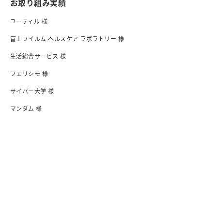
お取り組み実績
ユーティル 様
富士フイルム ヘルスケア ラボラトリー 様
生活総合サービス 様
フェリシモ 様
サイバー大学 様
マンダム 様
日清食品 様
I-ne 様
会社紹介
会社概要・アクセス
行動指針
沿革
オフィス
メンバー紹介